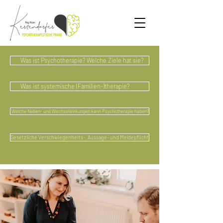
Was ist Psychotherapie? Welche Ziele hat sie?
Was ist systemische (Familien-)therapie?
Welche Neben- und Wechselwirkungen kann Psychotherapie haben?
Gesetzliche Verschwiegenheits-, Aussage- und Meldepflicht